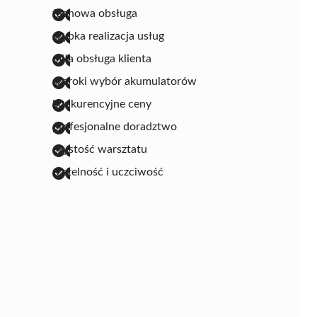
fachowa obsługa
szybka realizacja usług
miła obsługa klienta
szeroki wybór akumulatorów
konkurencyjne ceny
profesjonalne doradztwo
czystość warsztatu
rzetelność i uczciwość