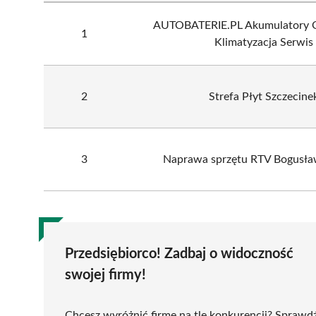
AUTOBATERIE.PL Akumulatory 
1
Klimatyzacja Serwis
2
Strefa Płyt Szczecine
3
Naprawa sprzętu RTV Bogusław
Przedsiębiorco! Zadbaj o widoczność
swojej firmy!
Chcesz wyróżnić firmę na tle konkurencji? Sprawd