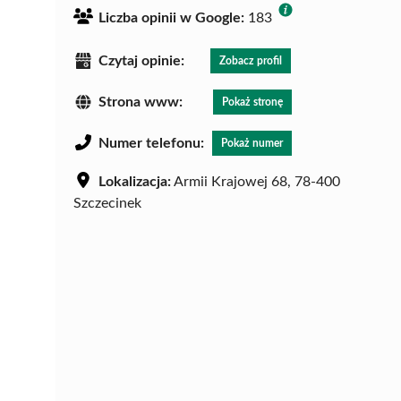
Liczba opinii w Google:
183
Czytaj opinie:
Zobacz profil
Strona www:
Pokaż stronę
Numer telefonu:
Pokaż numer
Lokalizacja:
Armii Krajowej 68, 78-400
Szczecinek