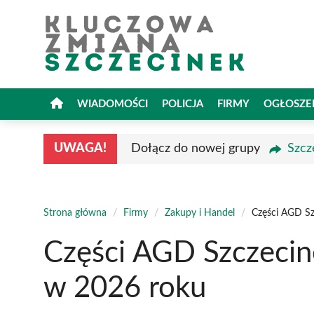
Przejdź
do
treści
WIADOMOŚCI
POLICJA
FIRMY
OGŁOSZE
UWAGA!
Dołącz do nowej grupy
Szcz
Strona główna
/
Firmy
/
Zakupy i Handel
/
Części AGD Sz
Części AGD Szczecin
w 2026 roku