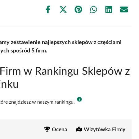
Share
Share
Share
Share
Share
Share
on
on
on
on
on
on
Facebook
X
Pinterest
WhatsApp
LinkedIn
Email
(Twitter)
amy zestawienie najlepszych sklepów z częściami
ch spośród 5 firm.
Firm w Rankingu Sklepów z
inku
które znajdziesz w naszym rankingu.
Ocena
Wizytówka Firmy