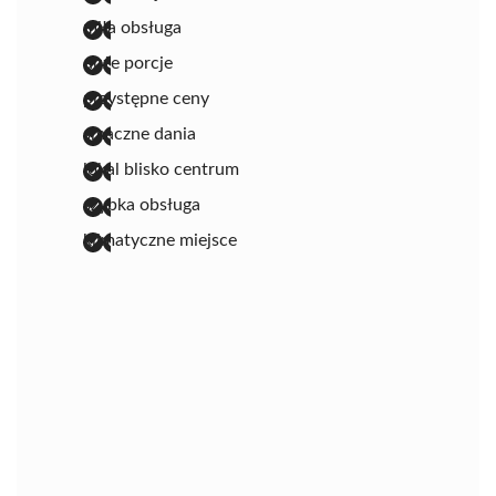
miła obsługa
duże porcje
przystępne ceny
smaczne dania
lokal blisko centrum
szybka obsługa
klimatyczne miejsce