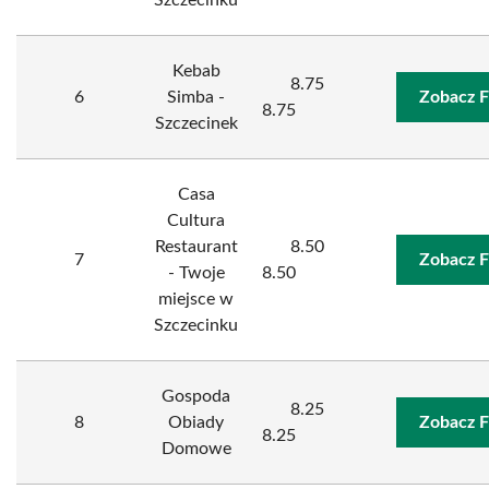
Szczecinku
Kebab
8.75
6
Simba -
Zobacz F
8.75
Szczecinek
Casa
Cultura
Restaurant
8.50
7
Zobacz F
- Twoje
8.50
miejsce w
Szczecinku
Gospoda
8.25
8
Obiady
Zobacz F
8.25
Domowe