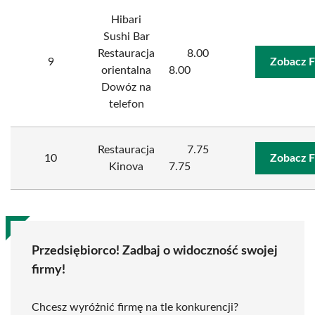
Hibari
Sushi Bar
Restauracja
8.00
9
Zobacz F
orientalna
8.00
Dowóz na
telefon
Restauracja
7.75
10
Zobacz F
Kinova
7.75
Przedsiębiorco! Zadbaj o widoczność swojej
firmy!
Chcesz wyróżnić firmę na tle konkurencji?