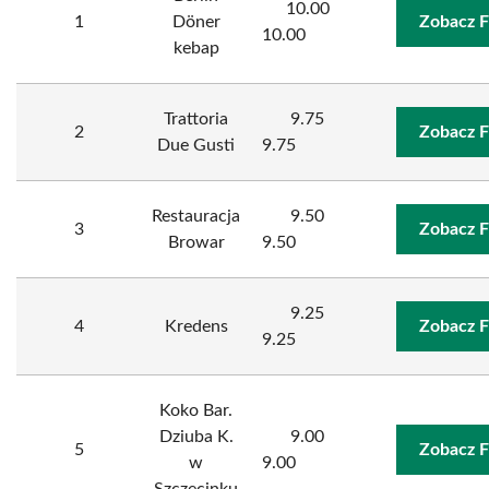
10.00
1
Döner
Zobacz F
10.00
kebap
Trattoria
9.75
2
Zobacz F
Due Gusti
9.75
Restauracja
9.50
3
Zobacz F
Browar
9.50
9.25
4
Kredens
Zobacz F
9.25
Koko Bar.
Dziuba K.
9.00
5
Zobacz F
w
9.00