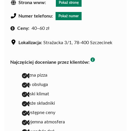
Strona www:
Pokaż stronę
Numer telefonu:
Pokaż numer
Ceny:
40–60 zł
Lokalizacja:
Strażacka 3/1, 78-400 Szczecinek
Najczęściej doceniane przez klientów:
pyszna pizza
miła obsługa
włoski klimat
świeże składniki
przystępne ceny
przyjemna atmosfera