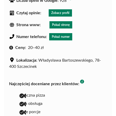
Liczba opinii w Google:
928
Czytaj opinie:
Zobacz profil
Strona www:
Pokaż stronę
Numer telefonu:
Pokaż numer
Ceny:
20–40 zł
Lokalizacja:
Władysława Bartoszewskiego, 78-
400 Szczecinek
Najczęściej doceniane przez klientów:
smaczna pizza
miła obsługa
duże porcje