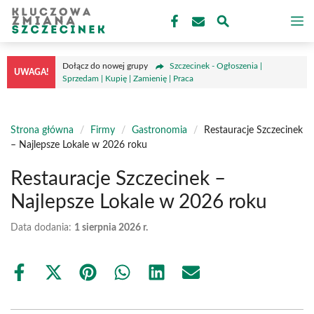
Przejdź
M
do
treści
Dołącz do nowej grupy
Szczecinek - Ogłoszenia |
UWAGA!
Sprzedam | Kupię | Zamienię | Praca
Strona główna
/
Firmy
/
Gastronomia
/
Restauracje Szczecinek
– Najlepsze Lokale w 2026 roku
Restauracje Szczecinek –
Najlepsze Lokale w 2026 roku
Data dodania:
1 sierpnia 2026 r.
Share
Share
Share
Share
Share
Share
on
on
on
on
on
on
Facebook
X
Pinterest
WhatsApp
LinkedIn
Email
(Twitter)