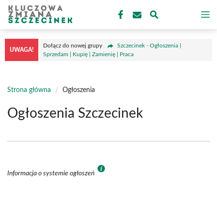
Przejdź
M
do
treści
Dołącz do nowej grupy
Szczecinek - Ogłoszenia |
UWAGA!
Sprzedam | Kupię | Zamienię | Praca
Strona główna
/
Ogłoszenia
Ogłoszenia Szczecinek
Informacja o systemie ogłoszeń