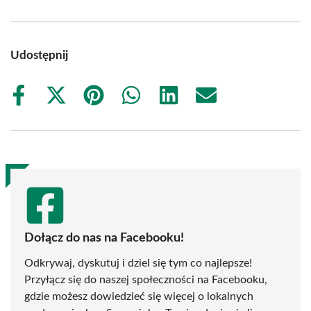
Udostępnij
Share
Share
Share
Share
Share
Share
on
on
on
on
on
on
Facebook
X
Pinterest
WhatsApp
LinkedIn
Email
(Twitter)
Dołącz do nas na Facebooku!
Odkrywaj, dyskutuj i dziel się tym co najlepsze!
Przyłącz się do naszej społeczności na Facebooku,
gdzie możesz dowiedzieć się więcej o lokalnych