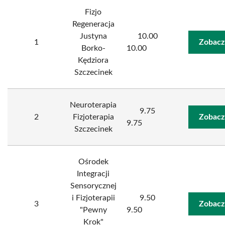
Fizjo
Regeneracja
Justyna
10.00
1
Zobacz
Borko-
10.00
Kędziora
Szczecinek
Neuroterapia
9.75
2
Fizjoterapia
Zobacz
9.75
Szczecinek
Ośrodek
Integracji
Sensorycznej
i Fizjoterapii
9.50
3
Zobacz
"Pewny
9.50
Krok"