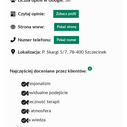
Liczba opinii w Google:
36
Czytaj opinie:
Zobacz profil
Strona www:
Pokaż stronę
Numer telefonu:
Pokaż numer
Lokalizacja:
P. Skargi 5/7, 78-400 Szczecinek
Najczęściej doceniane przez klientów:
profesjonalizm
indywidualne podejście
skuteczność terapii
miła atmosfera
duża wiedza