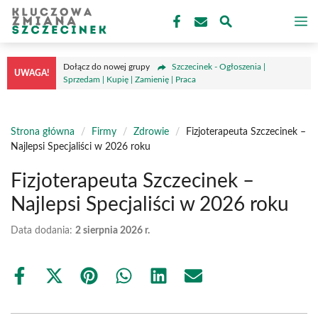
Przejdź
M
do
treści
Dołącz do nowej grupy
Szczecinek - Ogłoszenia |
UWAGA!
Sprzedam | Kupię | Zamienię | Praca
Strona główna
/
Firmy
/
Zdrowie
/
Fizjoterapeuta Szczecinek –
Najlepsi Specjaliści w 2026 roku
Fizjoterapeuta Szczecinek –
Najlepsi Specjaliści w 2026 roku
Data dodania:
2 sierpnia 2026 r.
Share
Share
Share
Share
Share
Share
on
on
on
on
on
on
Facebook
X
Pinterest
WhatsApp
LinkedIn
Email
(Twitter)