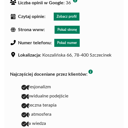
Liczba opinii w Google:
36
Czytaj opinie:
Zobacz profil
Strona www:
Pokaż stronę
Numer telefonu:
Pokaż numer
Lokalizacja:
Koszalińska 66, 78-400 Szczecinek
Najczęściej doceniane przez klientów:
profesjonalizm
indywidualne podejście
skuteczna terapia
miła atmosfera
duża wiedza