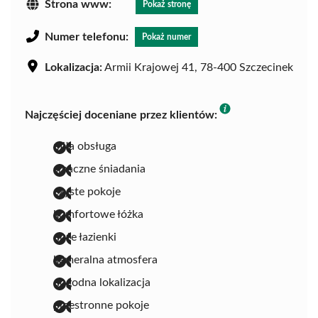
Strona www:
Pokaż stronę
Numer telefonu:
Pokaż numer
Lokalizacja:
Armii Krajowej 41, 78-400 Szczecinek
Najczęściej doceniane przez klientów:
miła obsługa
smaczne śniadania
czyste pokoje
komfortowe łóżka
duże łazienki
kameralna atmosfera
dogodna lokalizacja
przestronne pokoje