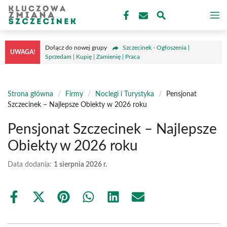
Przejdź
M
do
treści
Dołącz do nowej grupy
Szczecinek - Ogłoszenia |
UWAGA!
Sprzedam | Kupię | Zamienię | Praca
Strona główna
/
Firmy
/
Noclegi i Turystyka
/
Pensjonat
Szczecinek – Najlepsze Obiekty w 2026 roku
Pensjonat Szczecinek – Najlepsze
Obiekty w 2026 roku
Data dodania:
1 sierpnia 2026 r.
Share
Share
Share
Share
Share
Share
on
on
on
on
on
on
Facebook
X
Pinterest
WhatsApp
LinkedIn
Email
(Twitter)