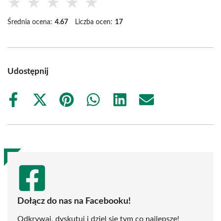
★
★
★
★
★
Średnia ocena:
4.67
Liczba ocen:
17
Udostępnij
Share
Share
Share
Share
Share
Share
on
on
on
on
on
on
Facebook
X
Pinterest
WhatsApp
LinkedIn
Email
(Twitter)
Dołącz do nas na Facebooku!
Odkrywaj, dyskutuj i dziel się tym co najlepsze!