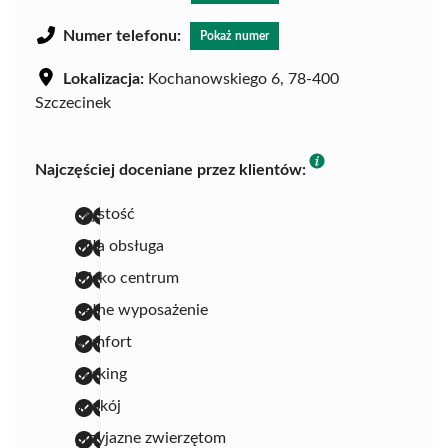
Numer telefonu:
Pokaż numer
Lokalizacja:
Kochanowskiego 6, 78-400
Szczecinek
Najczęściej doceniane przez klientów:
czystość
miła obsługa
blisko centrum
pełne wyposażenie
komfort
parking
spokój
przyjazne zwierzętom