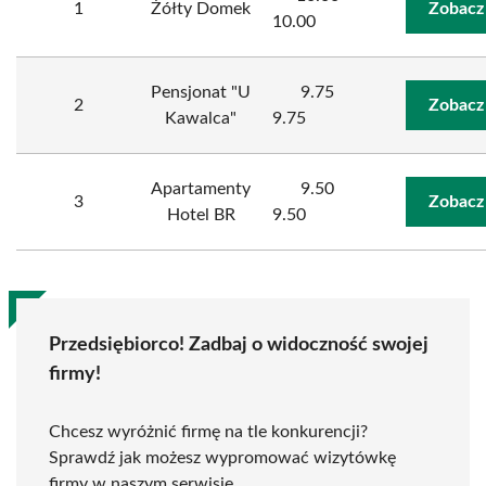
1
Żółty Domek
Zobacz
10.00
Pensjonat "U
9.75
2
Zobacz
Kawalca"
9.75
Apartamenty
9.50
3
Zobacz
Hotel BR
9.50
Przedsiębiorco! Zadbaj o widoczność swojej
firmy!
Chcesz wyróżnić firmę na tle konkurencji?
Sprawdź jak możesz wypromować wizytówkę
firmy w naszym serwisie.