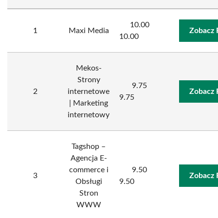
10.00
1
Maxi Media
Zobacz 
10.00
Mekos-
Strony
9.75
2
internetowe
Zobacz 
9.75
| Marketing
internetowy
Tagshop –
Agencja E-
commerce i
9.50
3
Zobacz 
Obsługi
9.50
Stron
WWW