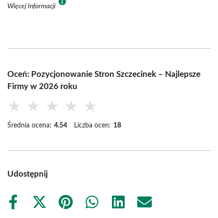
Więcej Informacji
Oceń: Pozycjonowanie Stron Szczecinek – Najlepsze
Firmy w 2026 roku
★
★
★
★
★
Średnia ocena:
4.54
Liczba ocen:
18
Udostępnij
Share
Share
Share
Share
Share
Share
on
on
on
on
on
on