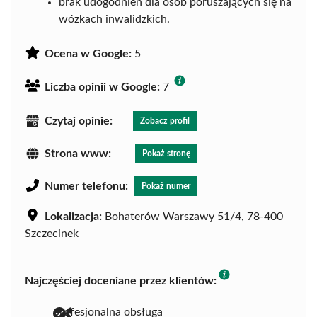
brak udogodnień dla osób poruszających się na
wózkach inwalidzkich.
Ocena w Google:
5
Liczba opinii w Google:
7
Czytaj opinie:
Zobacz profil
Strona www:
Pokaż stronę
Numer telefonu:
Pokaż numer
Lokalizacja:
Bohaterów Warszawy 51/4, 78-400
Szczecinek
Najczęściej doceniane przez klientów:
profesjonalna obsługa