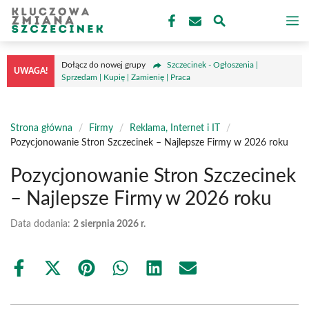
Przejdź
M
do
treści
Dołącz do nowej grupy
Szczecinek - Ogłoszenia |
UWAGA!
Sprzedam | Kupię | Zamienię | Praca
Strona główna
/
Firmy
/
Reklama, Internet i IT
/
Pozycjonowanie Stron Szczecinek – Najlepsze Firmy w 2026 roku
Pozycjonowanie Stron Szczecinek
– Najlepsze Firmy w 2026 roku
Data dodania:
2 sierpnia 2026 r.
Share
Share
Share
Share
Share
Share
on
on
on
on
on
on
Facebook
X
Pinterest
WhatsApp
LinkedIn
Email
(Twitter)