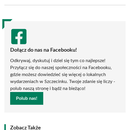
Facebook
X
Pinterest
WhatsApp
LinkedIn
Email
(Twitter)
Dołącz do nas na Facebooku!
Odkrywaj, dyskutuj i dziel się tym co najlepsze!
Przyłącz się do naszej społeczności na Facebooku,
gdzie możesz dowiedzieć się więcej o lokalnych
wydarzeniach w Szczecinku. Twoje zdanie się liczy -
polub naszą stronę i bądź na bieżąco!
Polub nas!
Zobacz Także