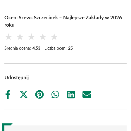
Oceń: Szewc Szczecinek – Najlepsze Zakłady w 2026
roku
★
★
★
★
★
Średnia ocena:
4.53
Liczba ocen:
25
Udostępnij
Share
Share
Share
Share
Share
Share
on
on
on
on
on
on
Facebook
X
Pinterest
WhatsApp
LinkedIn
Email
(Twitter)