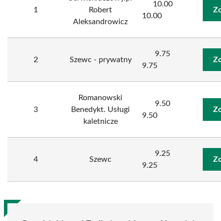
10.00
1
Robert
Zo
10.00
Aleksandrowicz
9.75
2
Szewc - prywatny
Zo
9.75
Romanowski
9.50
3
Benedykt. Usługi
Zo
9.50
kaletnicze
9.25
4
Szewc
Zo
9.25