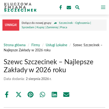
Przejdź
M
do
treści
Dołącz do nowej grupy
Szczecinek - Ogłoszenia |
UWAGA!
Sprzedam | Kupię | Zamienię | Praca
Strona główna
/
Firmy
/
Usługi Lokalne
/
Szewc Szczecinek –
Najlepsze Zakłady w 2026 roku
Szewc Szczecinek – Najlepsze
Zakłady w 2026 roku
Data dodania:
2 sierpnia 2026 r.
Share
Share
Share
Share
Share
Share
on
on
on
on
on
on
Facebook
X
Pinterest
WhatsApp
LinkedIn
Email
(Twitter)