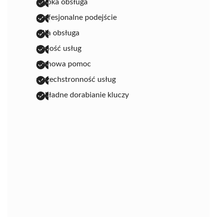
szybka obsługa
profesjonalne podejście
miła obsługa
taniość usług
fachowa pomoc
wszechstronność usług
dokładne dorabianie kluczy