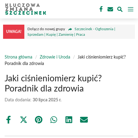
Przejdź
M
do
treści
Dołącz do nowej grupy
Szczecinek - Ogłoszenia |
UWAGA!
Sprzedam | Kupię | Zamienię | Praca
Strona główna
/
Zdrowie i Uroda
/
Jaki ciśnieniomierz kupić?
Poradnik dla zdrowia
Jaki ciśnieniomierz kupić?
Poradnik dla zdrowia
Data dodania:
30 lipca 2025 r.
Share
Share
Share
Share
Share
Share
on
on
on
on
on
on
Facebook
X
Pinterest
WhatsApp
LinkedIn
Email
(Twitter)