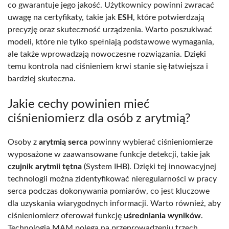
co gwarantuje jego jakość. Użytkownicy powinni zwracać
uwagę na certyfikaty, takie jak
ESH
, które potwierdzają
precyzję oraz skuteczność urządzenia. Warto poszukiwać
modeli, które nie tylko spełniają podstawowe wymagania,
ale także wprowadzają nowoczesne rozwiązania. Dzięki
temu kontrola nad ciśnieniem krwi stanie się łatwiejsza i
bardziej skuteczna.
Jakie cechy powinien mieć
ciśnieniomierz dla osób z arytmią?
Osoby z
arytmią serca
powinny wybierać ciśnieniomierze
wyposażone w zaawansowane funkcje detekcji, takie jak
czujnik arytmii tętna
(System IHB). Dzięki tej innowacyjnej
technologii można zidentyfikować nieregularności w pracy
serca podczas dokonywania pomiarów, co jest kluczowe
dla uzyskania wiarygodnych informacji. Warto również, aby
ciśnieniomierz oferował funkcję
uśredniania wyników
.
Technologia MAM polega na przeprowadzeniu trzech