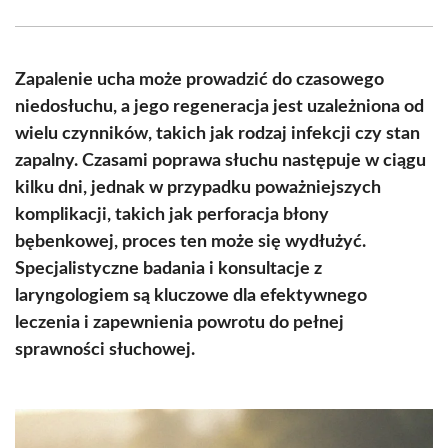
Facebook
X
Pinterest
WhatsApp
LinkedIn
Email
(Twitter)
Zapalenie ucha może prowadzić do czasowego
niedosłuchu, a jego regeneracja jest uzależniona od
wielu czynników, takich jak rodzaj infekcji czy stan
zapalny. Czasami poprawa słuchu następuje w ciągu
kilku dni, jednak w przypadku poważniejszych
komplikacji, takich jak perforacja błony
bębenkowej, proces ten może się wydłużyć.
Specjalistyczne badania i konsultacje z
laryngologiem są kluczowe dla efektywnego
leczenia i zapewnienia powrotu do pełnej
sprawności słuchowej.