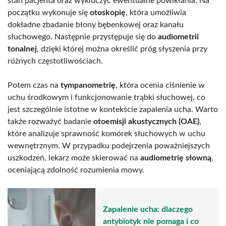
stan pacjenta oraz wykluczyć ewentualne powikłania. Na
początku wykonuje się
otoskopię
, która umożliwia
dokładne zbadanie błony bębenkowej oraz kanału
słuchowego. Następnie przystępuje się do
audiometrii
tonalnej
, dzięki której można określić próg słyszenia przy
różnych częstotliwościach.
Potem czas na
tympanometrię
, która ocenia ciśnienie w
uchu środkowym i funkcjonowanie trąbki słuchowej, co
jest szczególnie istotne w kontekście zapalenia ucha. Warto
także rozważyć badanie
otoemisji akustycznych (OAE)
,
które analizuje sprawność komórek słuchowych w uchu
wewnętrznym. W przypadku podejrzenia poważniejszych
uszkodzeń, lekarz może skierować na
audiometrię słowną
,
oceniającą zdolność rozumienia mowy.
Zapalenie ucha: dlaczego
antybiotyk nie pomaga i co