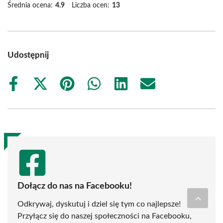
Średnia ocena:
4.9
Liczba ocen:
13
Udostępnij
Share
Share
Share
Share
Share
Share
on
on
on
on
on
on
Facebook
X
Pinterest
WhatsApp
LinkedIn
Email
(Twitter)
Dołącz do nas na Facebooku!
Odkrywaj, dyskutuj i dziel się tym co najlepsze!
Przyłącz się do naszej społeczności na Facebooku,