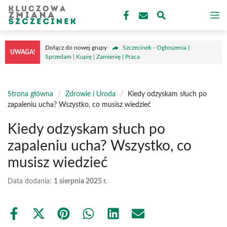
Przejdź
M
do
treści
Dołącz do nowej grupy
Szczecinek - Ogłoszenia |
UWAGA!
Sprzedam | Kupię | Zamienię | Praca
Strona główna
/
Zdrowie i Uroda
/
Kiedy odzyskam słuch po
zapaleniu ucha? Wszystko, co musisz wiedzieć
Kiedy odzyskam słuch po
zapaleniu ucha? Wszystko, co
musisz wiedzieć
Data dodania:
1 sierpnia 2025 r.
Share
Share
Share
Share
Share
Share
on
on
on
on
on
on