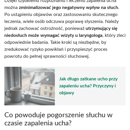
Dzięki szybkiemu rozpoznaniu i leczeniu zapalenia ucha
można
zminimalizować jego negatywny wpływ na słuch
.
Po ustąpieniu objawów oraz zastosowaniu skutecznego
leczenia, wiele osób odczuwa poprawę słyszenia. Należy
jednak zachować ostrożność, ponieważ
utrzymujący się
niedosłuch może wymagać wizyty u laryngologa
, który zleci
odpowiednie badania. Takie kroki są niezbędne, by
zredukować ryzyko powikłań i przyspieszyć proces
powrotu do pełnej sprawności słuchowej.
Jak długo zatkane ucho przy
zapaleniu ucha? Przyczyny i
objawy
Co powoduje pogorszenie słuchu w
czasie zapalenia ucha?