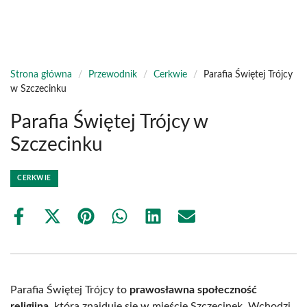
Strona główna
/
Przewodnik
/
Cerkwie
/
Parafia Świętej Trójcy
w Szczecinku
Parafia Świętej Trójcy w
Szczecinku
CERKWIE
Share
Share
Share
Share
Share
Share
on
on
on
on
on
on
Facebook
X
Pinterest
WhatsApp
LinkedIn
Email
(Twitter)
Parafia Świętej Trójcy to
prawosławna społeczność
religijna
, która znajduje się w mieście Szczecinek. Wchodzi