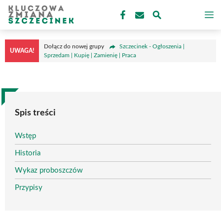
Przejdź
M
do
treści
Dołącz do nowej grupy
Szczecinek - Ogłoszenia |
UWAGA!
Sprzedam | Kupię | Zamienię | Praca
Spis treści
Wstęp
Historia
Wykaz proboszczów
Przypisy