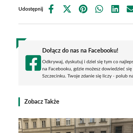
Udostępnij
Share
Share
Share
Share
Share
on
on
on
on
on
Facebook
X
Pinterest
WhatsApp
LinkedIn
(Twitter)
Dołącz do nas na Facebooku!
Odkrywaj, dyskutuj i dziel się tym co najlep
na Facebooku, gdzie możesz dowiedzieć się
Szczecinku. Twoje zdanie się liczy - polub n
Zobacz Także