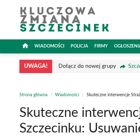
Przejdź
do
treści
WIADOMOŚCI
POLICJA
FIRMY
OGŁOSZENI
UWAGA!
Dołącz do nowej grupy
Szcz
Strona główna
/
Wiadomości
/
Skuteczne interwencje Stra
Skuteczne interwencj
Szczecinku: Usuwani