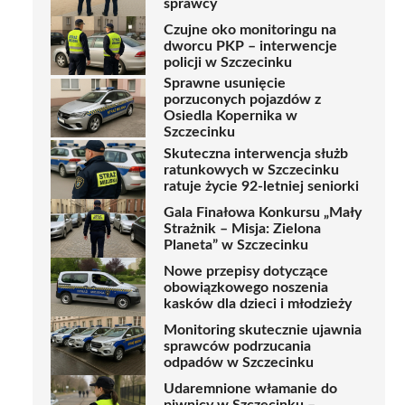
sprawcy
Czujne oko monitoringu na
dworcu PKP – interwencje
policji w Szczecinku
Sprawne usunięcie
porzuconych pojazdów z
Osiedla Kopernika w
Szczecinku
Skuteczna interwencja służb
ratunkowych w Szczecinku
ratuje życie 92-letniej seniorki
Gala Finałowa Konkursu „Mały
Strażnik – Misja: Zielona
Planeta” w Szczecinku
Nowe przepisy dotyczące
obowiązkowego noszenia
kasków dla dzieci i młodzieży
Monitoring skutecznie ujawnia
sprawców podrzucania
odpadów w Szczecinku
Udaremnione włamanie do
piwnicy w Szczecinku –