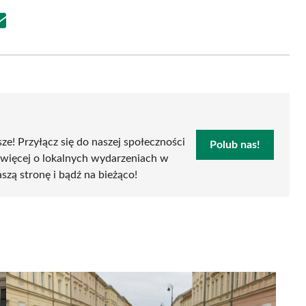
Share
on
Email
sze! Przyłącz się do naszej społeczności
Polub nas!
 więcej o lokalnych wydarzeniach w
aszą stronę i bądź na bieżąco!