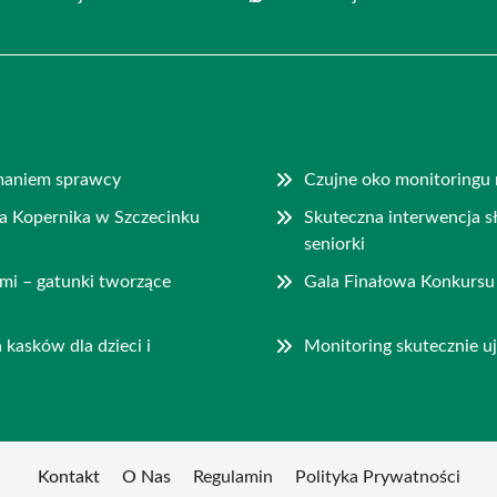
ymaniem sprawcy
Czujne oko monitoringu 
a Kopernika w Szczecinku
Skuteczna interwencja s
seniorki
mi – gatunki tworzące
Gala Finałowa Konkursu 
kasków dla dzieci i
Monitoring skutecznie 
Kontakt
O Nas
Regulamin
Polityka Prywatności