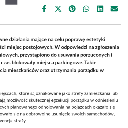
Share
Share
Share
Share
Share
Share
on
on
on
on
on
on
Facebook
X
Pinterest
WhatsApp
LinkedIn
Email
(Twitter)
ne działania mające na celu poprawę estetyki
ści miejsc postojowych. W odpowiedzi na zgłoszenia
iowych, przystąpiono do usuwania porzuconych i
 czas blokowały miejsca parkingowe. Takie
ycia mieszkańców oraz utrzymania porządku w
iejscach, które są oznakowane jako strefy zamieszkania lub
mają możliwość skutecznej egzekucji porządku w odniesieniu
ących planowanego odholowania na pojazdach okazało się
ydowało się na dobrowolne usunięcie swoich samochodów,
encją straży.