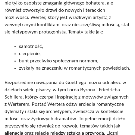
nie tylko osobiste zmagania głównego bohatera, ale
również otworzyło drzwi do nowych literackich
możliwości. Werter, który jest wrażliwym artystą z
wewnętrznymi konfliktami oraz nieszczęśliwą miłością, stał
się nietypowym protagonistą. Tematy takie jak:
samotność,
cierpienie,
bunt przeciwko społecznym normom,
zyskały na znaczeniu w romantycznych powieściach.
Bezpośrednie nawiązania do Goethego można odnaleźć w
dziełach wielu pisarzy, w tym Lorda Byrona i Friedricha
Schillera, którzy czerpali inspirację z motywów związanych
z Werterem. Postać Wertera odzwierciedla romantyczne
dylematy i stała się archetypem, zwłaszcza w kontekście
miłości oraz życiowych dramatów. To pełne emocji dzieło
przyczyniło się również do rozwoju tematów takich jak
alienacja
oraz
relacje między sztuką a przyrodą
. Liczni