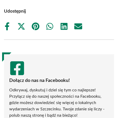
Udostępnij
Share
Share
Share
Share
Share
Share
on
on
on
on
on
on
Facebook
X
Pinterest
WhatsApp
LinkedIn
Email
(Twitter)
Dołącz do nas na Facebooku!
Odkrywaj, dyskutuj i dziel się tym co najlepsze!
Przyłącz się do naszej społeczności na Facebooku,
gdzie możesz dowiedzieć się więcej o lokalnych
wydarzeniach w Szczecinku. Twoje zdanie się liczy -
polub naszą stronę i bądź na bieżąco!