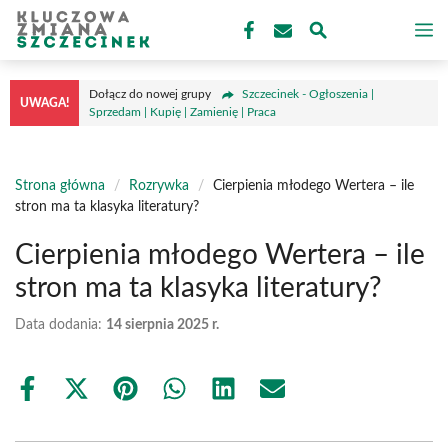
Przejdź
M
do
treści
Dołącz do nowej grupy
Szczecinek - Ogłoszenia |
UWAGA!
Sprzedam | Kupię | Zamienię | Praca
Strona główna
/
Rozrywka
/
Cierpienia młodego Wertera – ile
stron ma ta klasyka literatury?
Cierpienia młodego Wertera – ile
stron ma ta klasyka literatury?
Data dodania:
14 sierpnia 2025 r.
Share
Share
Share
Share
Share
Share
on
on
on
on
on
on
Facebook
X
Pinterest
WhatsApp
LinkedIn
Email
(Twitter)