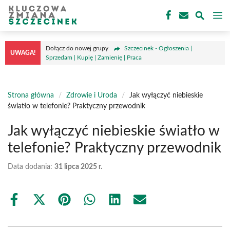
Przejdź
M
do
treści
Dołącz do nowej grupy
Szczecinek - Ogłoszenia |
UWAGA!
Sprzedam | Kupię | Zamienię | Praca
Strona główna
/
Zdrowie i Uroda
/
Jak wyłączyć niebieskie
światło w telefonie? Praktyczny przewodnik
Jak wyłączyć niebieskie światło w
telefonie? Praktyczny przewodnik
Data dodania:
31 lipca 2025 r.
Share
Share
Share
Share
Share
Share
on
on
on
on
on
on
Facebook
X
Pinterest
WhatsApp
LinkedIn
Email
(Twitter)