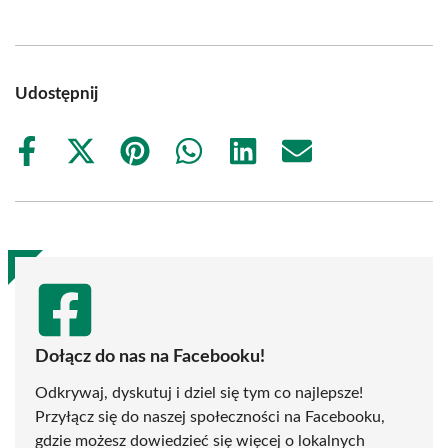
Udostępnij
Share
Share
Share
Share
Share
Share
on
on
on
on
on
on
Facebook
X
Pinterest
WhatsApp
LinkedIn
Email
(Twitter)
Dołącz do nas na Facebooku!
Odkrywaj, dyskutuj i dziel się tym co najlepsze!
Przyłącz się do naszej społeczności na Facebooku,
gdzie możesz dowiedzieć się więcej o lokalnych