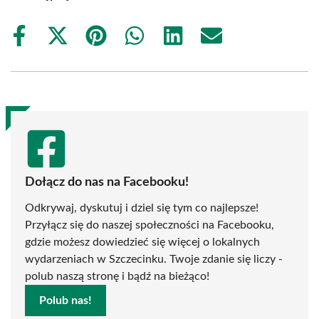
Share
Share
Share
Share
Share
Share
on
on
on
on
on
on
Facebook
X
Pinterest
WhatsApp
LinkedIn
Email
(Twitter)
Dołącz do nas na Facebooku!
Odkrywaj, dyskutuj i dziel się tym co najlepsze!
Przyłącz się do naszej społeczności na Facebooku,
gdzie możesz dowiedzieć się więcej o lokalnych
wydarzeniach w Szczecinku. Twoje zdanie się liczy -
polub naszą stronę i bądź na bieżąco!
Polub nas!