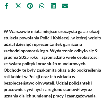
Share
Share
Share
Share
Share
Share
on
on
on
on
on
on
Facebook
X
Pinterest
WhatsApp
LinkedIn
Email
(Twitter)
W Warszawie miała miejsce uroczysta gala z okazji
stulecia powołania Policji Kobiecej, w której wzięło
udział dziesięć reprezentantek garnizonu
zachodniopomorskiego. Wydarzenie odbyło się 9
grudnia 2025 roku i zgromadziło wiele osobistości
ze świata polityki oraz służb mundurowych.
Obchody te były znakomitą okazją do podkreślenia
roli kobiet w Policji oraz ich wkładu w
bezpieczeństwo obywateli. Udział policjantek i
pracownic cywilnych z regionu stanowił wyraz
uznania dla ich sumiennej pracy i zaangażowania.