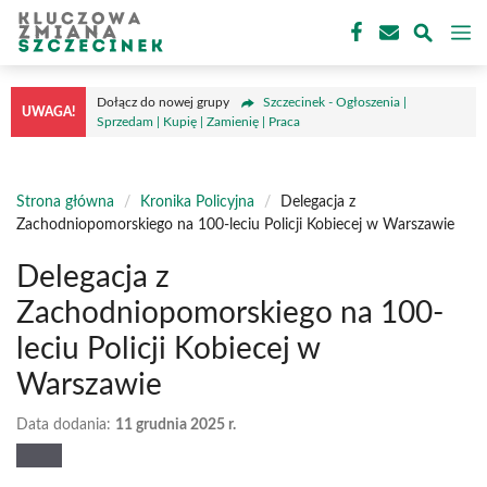
Przejdź
M
do
treści
Dołącz do nowej grupy
Szczecinek - Ogłoszenia |
UWAGA!
Sprzedam | Kupię | Zamienię | Praca
Strona główna
/
Kronika Policyjna
/
Delegacja z
Zachodniopomorskiego na 100-leciu Policji Kobiecej w Warszawie
Delegacja z
Zachodniopomorskiego na 100-
leciu Policji Kobiecej w
Warszawie
Data dodania:
11 grudnia 2025 r.