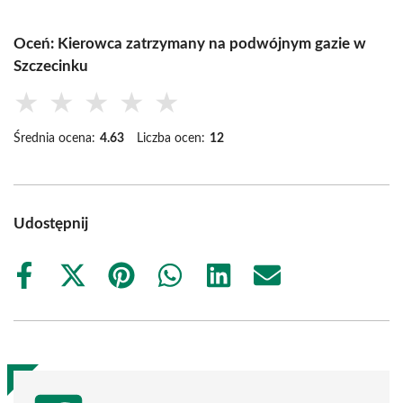
Oceń: Kierowca zatrzymany na podwójnym gazie w
Szczecinku
★
★
★
★
★
Średnia ocena:
4.63
Liczba ocen:
12
Udostępnij
Share
Share
Share
Share
Share
Share
on
on
on
on
on
on
Facebook
X
Pinterest
WhatsApp
LinkedIn
Email
(Twitter)