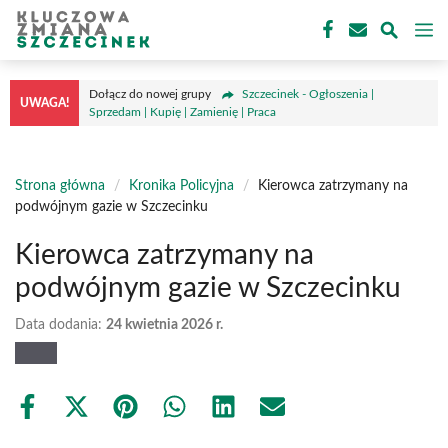
Przejdź
M
do
treści
Dołącz do nowej grupy
Szczecinek - Ogłoszenia |
UWAGA!
Sprzedam | Kupię | Zamienię | Praca
Strona główna
/
Kronika Policyjna
/
Kierowca zatrzymany na
podwójnym gazie w Szczecinku
Kierowca zatrzymany na
podwójnym gazie w Szczecinku
Data dodania:
24 kwietnia 2026 r.
Share
Share
Share
Share
Share
Share
on
on
on
on
on
on
Facebook
X
Pinterest
WhatsApp
LinkedIn
Email