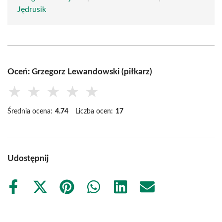
Jędrusik
Oceń: Grzegorz Lewandowski (piłkarz)
★
★
★
★
★
Średnia ocena:
4.74
Liczba ocen:
17
Udostępnij
Share
Share
Share
Share
Share
Share
on
on
on
on
on
on
Facebook
X
Pinterest
WhatsApp
LinkedIn
Email
(Twitter)