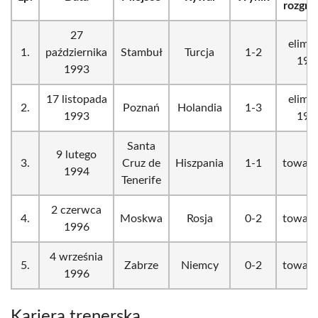
rozgr
27
elim.
1.
października
Stambuł
Turcja
1-2
199
1993
17 listopada
elim.
2.
Poznań
Holandia
1-3
1993
199
Santa
9 lutego
3.
Cruz de
Hiszpania
1-1
towarz
1994
Tenerife
2 czerwca
4.
Moskwa
Rosja
0-2
towarz
1996
4 września
5.
Zabrze
Niemcy
0-2
towarz
1996
Kariera trenerska