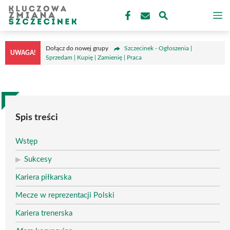
Przejdź
M
do
treści
Dołącz do nowej grupy
Szczecinek - Ogłoszenia |
UWAGA!
Sprzedam | Kupię | Zamienię | Praca
Spis treści
Wstęp
Sukcesy
Kariera piłkarska
Mecze w reprezentacji Polski
Kariera trenerska