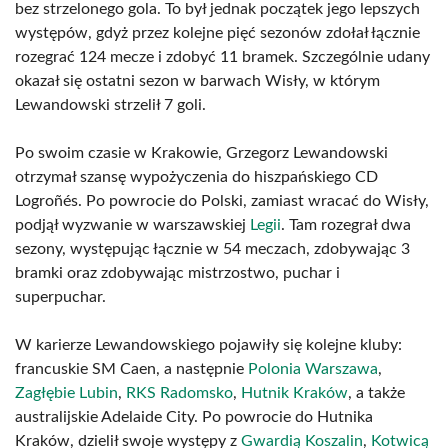
bez strzelonego gola. To był jednak początek jego lepszych
występów, gdyż przez kolejne pięć sezonów zdołał łącznie
rozegrać 124 mecze i zdobyć 11 bramek. Szczególnie udany
okazał się ostatni sezon w barwach Wisły, w którym
Lewandowski strzelił 7 goli.
Po swoim czasie w Krakowie, Grzegorz Lewandowski
otrzymał szansę wypożyczenia do hiszpańskiego CD
Logroñés. Po powrocie do Polski, zamiast wracać do Wisły,
podjął wyzwanie w warszawskiej
Legii
. Tam rozegrał dwa
sezony, występując łącznie w 54 meczach, zdobywając 3
bramki oraz zdobywając mistrzostwo, puchar i
superpuchar.
W karierze Lewandowskiego pojawiły się kolejne kluby:
francuskie SM Caen, a następnie
Polonia Warszawa
,
Zagłębie Lubin
,
RKS Radomsko
,
Hutnik Kraków
, a także
australijskie Adelaide City. Po powrocie do Hutnika
Kraków, dzielił swoje występy z
Gwardią Koszalin
,
Kotwicą