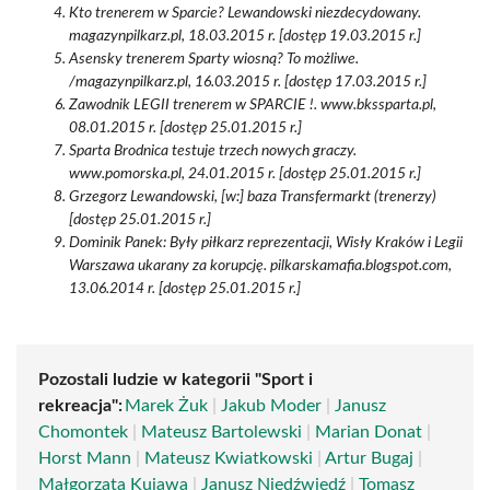
Kto trenerem w Sparcie? Lewandowski niezdecydowany.
magazynpilkarz.pl, 18.03.2015 r. [dostęp 19.03.2015 r.]
Asensky trenerem Sparty wiosną? To możliwe.
/magazynpilkarz.pl, 16.03.2015 r. [dostęp 17.03.2015 r.]
Zawodnik LEGII trenerem w SPARCIE !. www.bkssparta.pl,
08.01.2015 r. [dostęp 25.01.2015 r.]
Sparta Brodnica testuje trzech nowych graczy.
www.pomorska.pl, 24.01.2015 r. [dostęp 25.01.2015 r.]
Grzegorz Lewandowski, [w:] baza Transfermarkt (trenerzy)
[dostęp 25.01.2015 r.]
Dominik Panek: Były piłkarz reprezentacji, Wisły Kraków i Legii
Warszawa ukarany za korupcję. pilkarskamafia.blogspot.com,
13.06.2014 r. [dostęp 25.01.2015 r.]
Pozostali ludzie w kategorii "Sport i
rekreacja":
Marek Żuk
|
Jakub Moder
|
Janusz
Chomontek
|
Mateusz Bartolewski
|
Marian Donat
|
Horst Mann
|
Mateusz Kwiatkowski
|
Artur Bugaj
|
Małgorzata Kujawa
|
Janusz Niedźwiedź
|
Tomasz