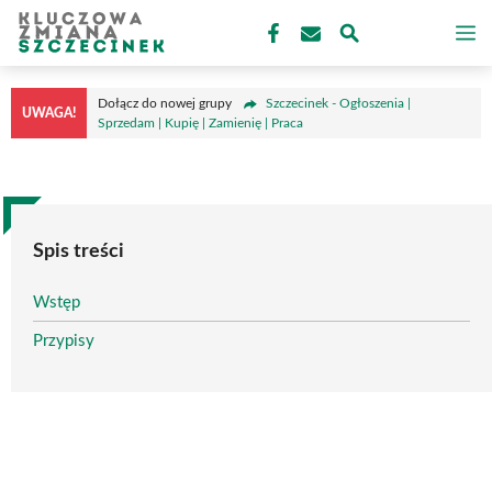
Przejdź
M
do
treści
Dołącz do nowej grupy
Szczecinek - Ogłoszenia |
UWAGA!
Sprzedam | Kupię | Zamienię | Praca
Spis treści
Wstęp
Przypisy