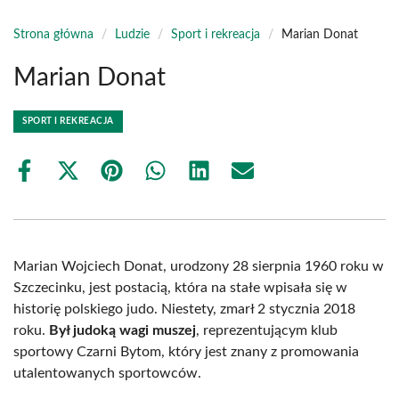
Strona główna
/
Ludzie
/
Sport i rekreacja
/
Marian Donat
Marian Donat
SPORT I REKREACJA
Share
Share
Share
Share
Share
Share
on
on
on
on
on
on
Facebook
X
Pinterest
WhatsApp
LinkedIn
Email
(Twitter)
Marian Wojciech Donat, urodzony 28 sierpnia 1960 roku w
Szczecinku, jest postacią, która na stałe wpisała się w
historię polskiego judo. Niestety, zmarł 2 stycznia 2018
roku.
Był judoką wagi muszej
, reprezentującym klub
sportowy Czarni Bytom, który jest znany z promowania
utalentowanych sportowców.