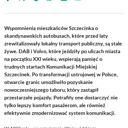
on
on
on
on
on
on
Facebook
X
Pinterest
WhatsApp
LinkedIn
Email
(Twitter)
Wspomnienia mieszkańców Szczecinka o
skandynawskich autobusach, które przed laty
zrewitalizowały lokalny transport publiczny, są stale
żywe. DAB i Volvo, które jeździły po ulicach miasta
na początku XXI wieku, wspierają pamięć o
trudnych startach Komunikacji Miejskiej
Szczecinek. Po transformacji ustrojowej w Polsce,
otwarcie granic umożliwiło pozyskanie
nowoczesniejszego taboru, który zastąpił
przestarzałe pojazdy. Potrafiły one dostarczyć nie
tylko lepszy komfort pasażerom, ale również
efektywnie zmodernizować system komunikacji.