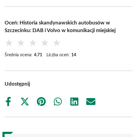
Oceń: Historia skandynawskich autobusów w
Szczecinku: DAB i Volvo w komunikacji miejskiej
★
★
★
★
★
Średnia ocena:
4.71
Liczba ocen:
14
Udostępnij
Share
Share
Share
Share
Share
Share
on
on
on
on
on
on
Facebook
X
Pinterest
WhatsApp
LinkedIn
Email
(Twitter)