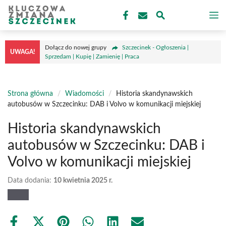
Przejdź
M
do
treści
Dołącz do nowej grupy
Szczecinek - Ogłoszenia |
UWAGA!
Sprzedam | Kupię | Zamienię | Praca
Strona główna
/
Wiadomości
/
Historia skandynawskich
autobusów w Szczecinku: DAB i Volvo w komunikacji miejskiej
Historia skandynawskich
autobusów w Szczecinku: DAB i
Volvo w komunikacji miejskiej
Data dodania:
10 kwietnia 2025 r.
Share
Share
Share
Share
Share
Share