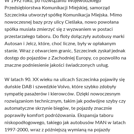
W 1992 roku, po rozwiązaniu Wojewódzkiego
Przedsiębiorstwa Komunikacji Miejskiej, samorząd
Szczecinka utworzył spółkę Komunikacja Miejska. Mimo
nowoczesnej bazy przy ulicy Cieślaka, nowo powołana
spółka musiała zmierzyć się z wyzwaniem w postaci
przestarzałego taboru. Do floty dołączyły autobusy marki
Autosan i Jelcz, które, choć liczne, były w opłakanym
stanie. Wraz z otwarciem granic, Szczecinek zyskał jednak
dostęp do pojazdów z Zachodniej Europy, co pozwoliło na
znaczne podniesienie jakości świadczonych usług.
W latach 90. XX wieku na ulicach Szczecinka pojawiły się
duńskie DAB i szwedzkie Volvo, które szybko zdobyły
sympatię pasażerów i kierowców. Dzięki nowoczesnym
rozwiązaniom technicznym, takim jak podwójne szyby czy
automatyczne skrzynie biegów, te pojazdy znacznie
poprawiły komfort podróżowania. Ekspansja taboru
niskopodłogowego, takiego jak autobusów MAN w latach
1997-2000, wraz z późniejszą wymianą na pojazdy