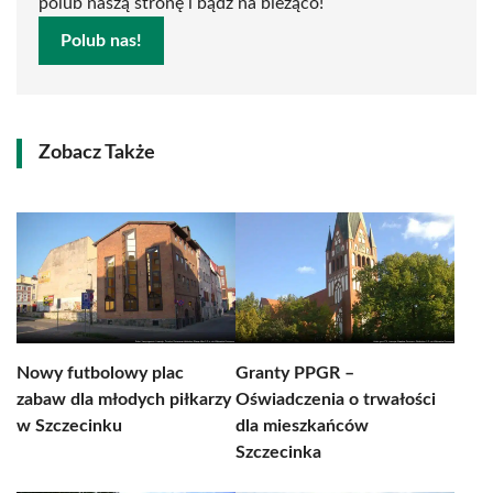
polub naszą stronę i bądź na bieżąco!
Polub nas!
Zobacz Także
Nowy futbolowy plac
Granty PPGR –
zabaw dla młodych piłkarzy
Oświadczenia o trwałości
w Szczecinku
dla mieszkańców
Szczecinka