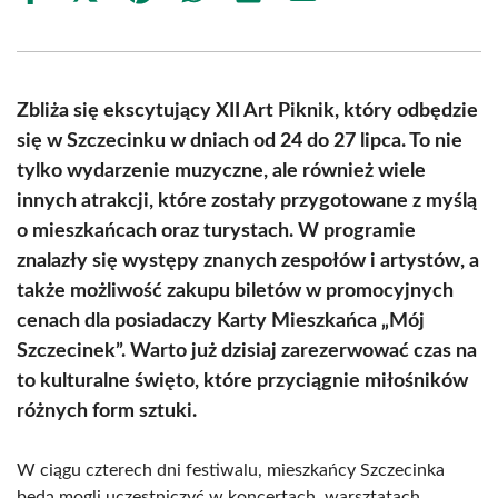
on
on
on
on
on
on
Facebook
X
Pinterest
WhatsApp
LinkedIn
Email
(Twitter)
Zbliża się ekscytujący XII Art Piknik, który odbędzie
się w Szczecinku w dniach od 24 do 27 lipca. To nie
tylko wydarzenie muzyczne, ale również wiele
innych atrakcji, które zostały przygotowane z myślą
o mieszkańcach oraz turystach. W programie
znalazły się występy znanych zespołów i artystów, a
także możliwość zakupu biletów w promocyjnych
cenach dla posiadaczy Karty Mieszkańca „Mój
Szczecinek”. Warto już dzisiaj zarezerwować czas na
to kulturalne święto, które przyciągnie miłośników
różnych form sztuki.
W ciągu czterech dni festiwalu, mieszkańcy Szczecinka
będą mogli uczestniczyć w koncertach, warsztatach,