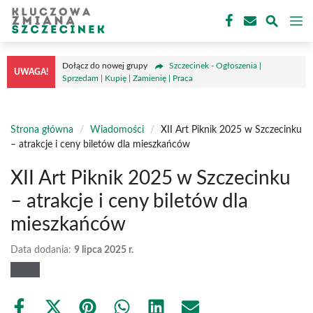
Przejdź
M
do
treści
Dołącz do nowej grupy
Szczecinek - Ogłoszenia |
UWAGA!
Sprzedam | Kupię | Zamienię | Praca
Strona główna
/
Wiadomości
/
XII Art Piknik 2025 w Szczecinku
– atrakcje i ceny biletów dla mieszkańców
XII Art Piknik 2025 w Szczecinku
– atrakcje i ceny biletów dla
mieszkańców
Data dodania:
9 lipca 2025 r.
Share
Share
Share
Share
Share
Share