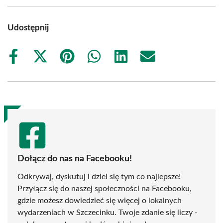
Udostępnij
Share
Share
Share
Share
Share
Share
on
on
on
on
on
on
Facebook
X
Pinterest
WhatsApp
LinkedIn
Email
(Twitter)
Dołącz do nas na Facebooku!
Odkrywaj, dyskutuj i dziel się tym co najlepsze!
Przyłącz się do naszej społeczności na Facebooku,
gdzie możesz dowiedzieć się więcej o lokalnych
wydarzeniach w Szczecinku. Twoje zdanie się liczy -