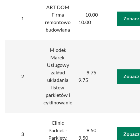
ART DOM
Firma
10.00
1
Zobacz
remontowo
10.00
budowlana
Miodek
Marek.
Usługowy
zakład
9.75
2
Zobacz
układania
9.75
listew
parkietów i
cyklinowanie
Clinic
Parkiet -
9.50
3
Zobacz
Parkiety,
9.50