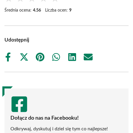
Średnia ocena:
4.56
Liczba ocen:
9
Udostępnij
Share
Share
Share
Share
Share
Share
on
on
on
on
on
on
Facebook
X
Pinterest
WhatsApp
LinkedIn
Email
(Twitter)
Dołącz do nas na Facebooku!
Odkrywaj, dyskutuj i dziel się tym co najlepsze!