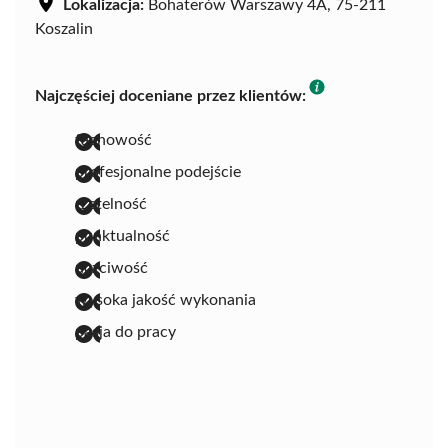
Lokalizacja:
Bohaterów Warszawy 4A, 75-211
Koszalin
Najczęściej doceniane przez klientów:
fachowość
profesjonalne podejście
rzetelność
punktualność
uczciwość
wysoka jakość wykonania
pasja do pracy