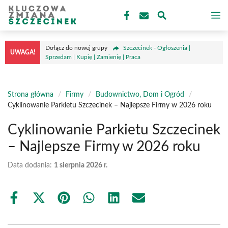
Przejdź
M
do
treści
Dołącz do nowej grupy
Szczecinek - Ogłoszenia |
UWAGA!
Sprzedam | Kupię | Zamienię | Praca
Strona główna
/
Firmy
/
Budownictwo, Dom i Ogród
/
Cyklinowanie Parkietu Szczecinek – Najlepsze Firmy w 2026 roku
Cyklinowanie Parkietu Szczecinek
– Najlepsze Firmy w 2026 roku
Data dodania:
1 sierpnia 2026 r.
Share
Share
Share
Share
Share
Share
on
on
on
on
on
on
Facebook
X
Pinterest
WhatsApp
LinkedIn
Email
(Twitter)