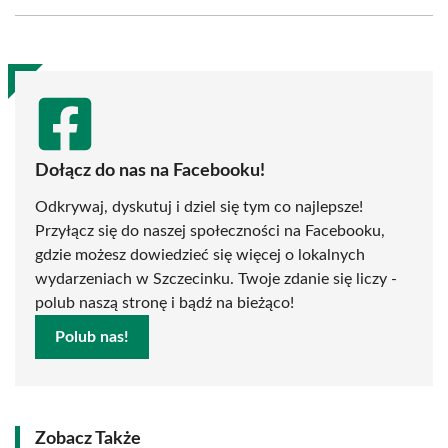
Facebook
X
Pinterest
WhatsApp
LinkedIn
Email
(Twitter)
Dołącz do nas na Facebooku!
Odkrywaj, dyskutuj i dziel się tym co najlepsze!
Przyłącz się do naszej społeczności na Facebooku,
gdzie możesz dowiedzieć się więcej o lokalnych
wydarzeniach w Szczecinku. Twoje zdanie się liczy -
polub naszą stronę i bądź na bieżąco!
Polub nas!
Zobacz Także