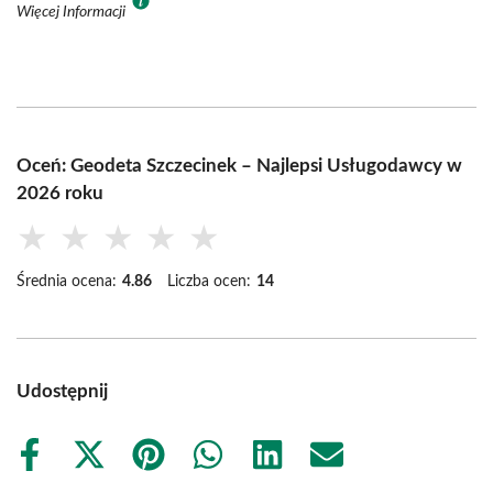
Więcej Informacji
Oceń: Geodeta Szczecinek – Najlepsi Usługodawcy w
2026 roku
★
★
★
★
★
Średnia ocena:
4.86
Liczba ocen:
14
Udostępnij
Share
Share
Share
Share
Share
Share
on
on
on
on
on
on