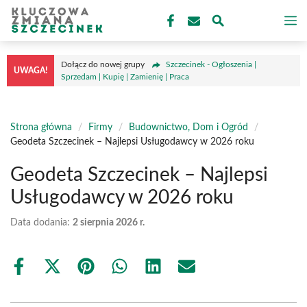
Przejdź
M
do
treści
Dołącz do nowej grupy
Szczecinek - Ogłoszenia |
UWAGA!
Sprzedam | Kupię | Zamienię | Praca
Strona główna
/
Firmy
/
Budownictwo, Dom i Ogród
/
Geodeta Szczecinek – Najlepsi Usługodawcy w 2026 roku
Geodeta Szczecinek – Najlepsi
Usługodawcy w 2026 roku
Data dodania:
2 sierpnia 2026 r.
Share
Share
Share
Share
Share
Share
on
on
on
on
on
on
Facebook
X
Pinterest
WhatsApp
LinkedIn
Email
(Twitter)