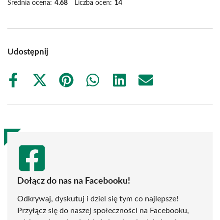
Średnia ocena:
4.68
Liczba ocen:
14
Udostępnij
Share
Share
Share
Share
Share
Share
on
on
on
on
on
on
Facebook
X
Pinterest
WhatsApp
LinkedIn
Email
(Twitter)
Dołącz do nas na Facebooku!
Odkrywaj, dyskutuj i dziel się tym co najlepsze!
Przyłącz się do naszej społeczności na Facebooku,