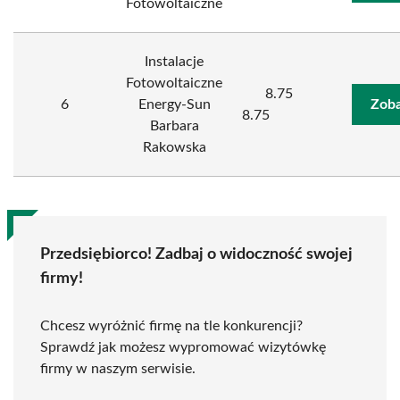
Fotowoltaiczne
Instalacje
Fotowoltaiczne
8.75
6
Energy-Sun
Zoba
8.75
Barbara
Rakowska
Przedsiębiorco! Zadbaj o widoczność swojej
firmy!
Chcesz wyróżnić firmę na tle konkurencji?
Sprawdź jak możesz wypromować wizytówkę
firmy w naszym serwisie.