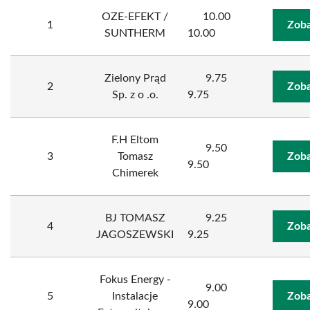
OZE-EFEKT /
10.00
1
Zoba
SUNTHERM
10.00
Zielony Prąd
9.75
2
Zoba
Sp. z o .o.
9.75
F.H Eltom
9.50
3
Tomasz
Zoba
9.50
Chimerek
BJ TOMASZ
9.25
4
Zoba
JAGOSZEWSKI
9.25
Fokus Energy -
9.00
5
Instalacje
Zoba
9.00