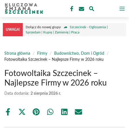
Przejdź
M
do
treści
Dołącz do nowej grupy
Szczecinek - Ogłoszenia |
UWAGA!
Sprzedam | Kupię | Zamienię | Praca
Strona główna
/
Firmy
/
Budownictwo, Dom i Ogród
/
Fotowoltaika Szczecinek – Najlepsze Firmy w 2026 roku
Fotowoltaika Szczecinek –
Najlepsze Firmy w 2026 roku
Data dodania:
2 sierpnia 2026 r.
Share
Share
Share
Share
Share
Share
on
on
on
on
on
on
Facebook
X
Pinterest
WhatsApp
LinkedIn
Email
(Twitter)