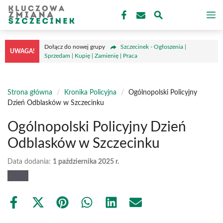
Przejdź
M
do
treści
Dołącz do nowej grupy
Szczecinek - Ogłoszenia |
UWAGA!
Sprzedam | Kupię | Zamienię | Praca
Strona główna
/
Kronika Policyjna
/
Ogólnopolski Policyjny
Dzień Odblasków w Szczecinku
Ogólnopolski Policyjny Dzień
Odblasków w Szczecinku
Data dodania:
1 października 2025 r.
Share
Share
Share
Share
Share
Share
on
on
on
on
on
on
Facebook
X
Pinterest
WhatsApp
LinkedIn
Email