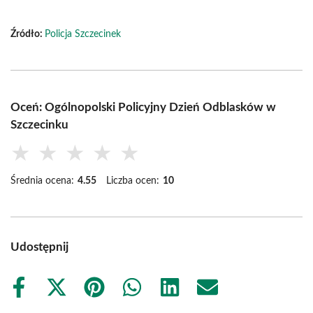
Źródło:
Policja Szczecinek
Oceń: Ogólnopolski Policyjny Dzień Odblasków w
Szczecinku
★
★
★
★
★
Średnia ocena:
4.55
Liczba ocen:
10
Udostępnij
Share
Share
Share
Share
Share
Share
on
on
on
on
on
on