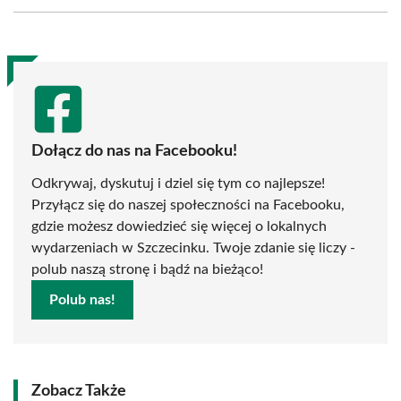
Facebook
X
Pinterest
WhatsApp
LinkedIn
Email
(Twitter)
Dołącz do nas na Facebooku!
Odkrywaj, dyskutuj i dziel się tym co najlepsze!
Przyłącz się do naszej społeczności na Facebooku,
gdzie możesz dowiedzieć się więcej o lokalnych
wydarzeniach w Szczecinku. Twoje zdanie się liczy -
polub naszą stronę i bądź na bieżąco!
Polub nas!
Zobacz Także