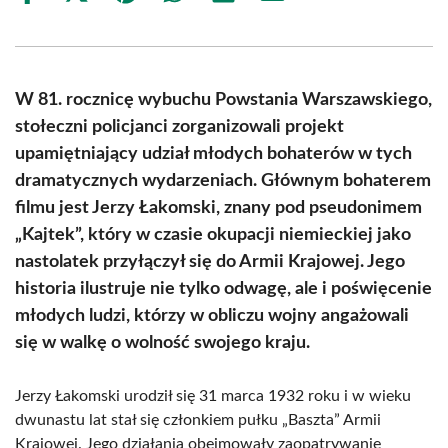
on
on
on
on
on
on
Facebook
X
Pinterest
WhatsApp
LinkedIn
Email
(Twitter)
W 81. rocznicę wybuchu Powstania Warszawskiego,
stołeczni policjanci zorganizowali projekt
upamiętniający udział młodych bohaterów w tych
dramatycznych wydarzeniach. Głównym bohaterem
filmu jest Jerzy Łakomski, znany pod pseudonimem
„Kajtek”, który w czasie okupacji niemieckiej jako
nastolatek przyłączył się do Armii Krajowej. Jego
historia ilustruje nie tylko odwagę, ale i poświęcenie
młodych ludzi, którzy w obliczu wojny angażowali
się w walkę o wolność swojego kraju.
Jerzy Łakomski urodził się 31 marca 1932 roku i w wieku
dwunastu lat stał się członkiem pułku „Baszta” Armii
Krajowej. Jego działania obejmowały zaopatrywanie