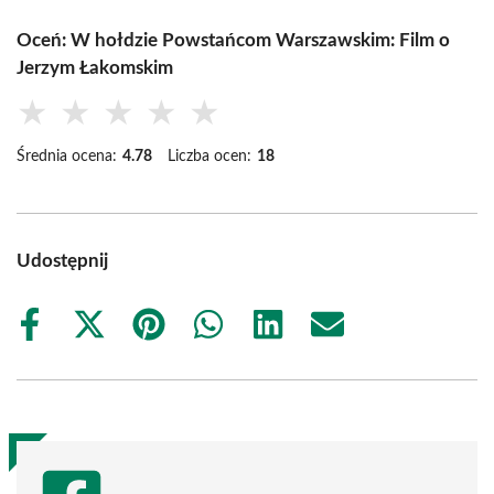
Oceń: W hołdzie Powstańcom Warszawskim: Film o
Jerzym Łakomskim
★
★
★
★
★
Średnia ocena:
4.78
Liczba ocen:
18
Udostępnij
Share
Share
Share
Share
Share
Share
on
on
on
on
on
on
Facebook
X
Pinterest
WhatsApp
LinkedIn
Email
(Twitter)