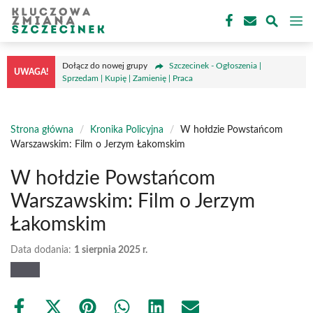
Przejdź
M
do
treści
Dołącz do nowej grupy
Szczecinek - Ogłoszenia |
UWAGA!
Sprzedam | Kupię | Zamienię | Praca
Strona główna
/
Kronika Policyjna
/
W hołdzie Powstańcom
Warszawskim: Film o Jerzym Łakomskim
W hołdzie Powstańcom
Warszawskim: Film o Jerzym
Łakomskim
Data dodania:
1 sierpnia 2025 r.
Share
Share
Share
Share
Share
Share