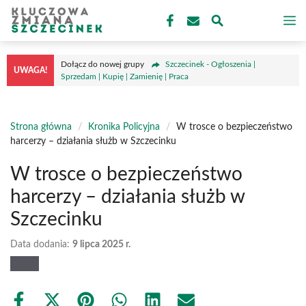
Przejdź
M
do
treści
Dołącz do nowej grupy
Szczecinek - Ogłoszenia |
UWAGA!
Sprzedam | Kupię | Zamienię | Praca
Strona główna
/
Kronika Policyjna
/
W trosce o bezpieczeństwo
harcerzy – działania służb w Szczecinku
W trosce o bezpieczeństwo
harcerzy – działania służb w
Szczecinku
Data dodania:
9 lipca 2025 r.
Share
Share
Share
Share
Share
Share