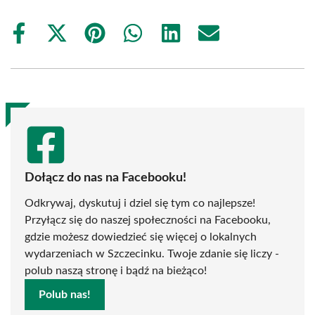
Share
Share
Share
Share
Share
Share
on
on
on
on
on
on
Facebook
X
Pinterest
WhatsApp
LinkedIn
Email
(Twitter)
Dołącz do nas na Facebooku!
Odkrywaj, dyskutuj i dziel się tym co najlepsze!
Przyłącz się do naszej społeczności na Facebooku,
gdzie możesz dowiedzieć się więcej o lokalnych
wydarzeniach w Szczecinku. Twoje zdanie się liczy -
polub naszą stronę i bądź na bieżąco!
Polub nas!