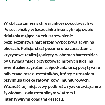
on
on
on
on
on
on
Facebook
X
Pinterest
WhatsApp
LinkedIn
Email
(Twitter)
W obliczu zmiennych warunków pogodowych w
Polsce, służby w Szczecinku intensyfikują swoje
działania mające na celu zapewnienie
bezpieczeństwa harcerzom wypoczywającym na
obozach. Policja, straż pożarna oraz zarządzenia
kryzysowe realizują wizyty w obozach harcerskich,
by uświadamiać i przygotować młodych ludzi na
ewentualne zagrożenia. Spotkania te są pozytywnie
odbierane przez uczestników, którzy z uznaniem
przyjmują troskę ratowników i mundurowych.
Ważność tej inicjatywy podkreśla ryzyko związane z
żywiołami, zwłaszcza silnym wiatrem i
intensywnymi opadami deszczu.