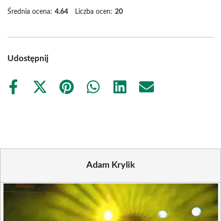
Średnia ocena:
4.64
Liczba ocen:
20
Udostępnij
Share
Share
Share
Share
Share
Share
on
on
on
on
on
on
Facebook
X
Pinterest
WhatsApp
LinkedIn
Email
(Twitter)
Adam Krylik