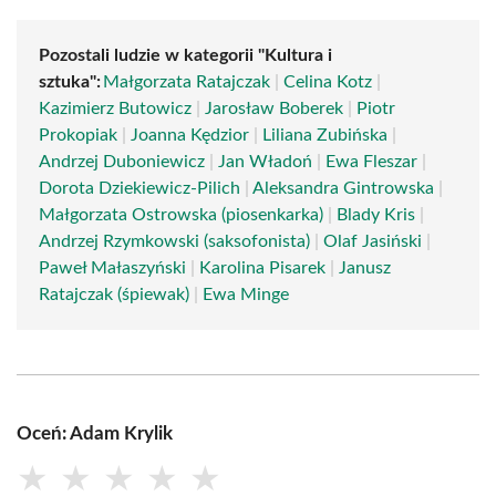
Pozostali ludzie w kategorii "Kultura i
sztuka":
Małgorzata Ratajczak
|
Celina Kotz
|
Kazimierz Butowicz
|
Jarosław Boberek
|
Piotr
Prokopiak
|
Joanna Kędzior
|
Liliana Zubińska
|
Andrzej Duboniewicz
|
Jan Władoń
|
Ewa Fleszar
|
Dorota Dziekiewicz-Pilich
|
Aleksandra Gintrowska
|
Małgorzata Ostrowska (piosenkarka)
|
Blady Kris
|
Andrzej Rzymkowski (saksofonista)
|
Olaf Jasiński
|
Paweł Małaszyński
|
Karolina Pisarek
|
Janusz
Ratajczak (śpiewak)
|
Ewa Minge
Oceń: Adam Krylik
★
★
★
★
★