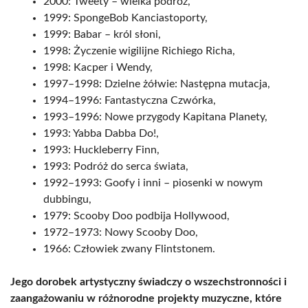
2000: Tweety – wielka podróż,
1999: SpongeBob Kanciastoporty,
1999: Babar – król słoni,
1998: Życzenie wigilijne Richiego Richa,
1998: Kacper i Wendy,
1997–1998: Dzielne żółwie: Następna mutacja,
1994–1996: Fantastyczna Czwórka,
1993–1996: Nowe przygody Kapitana Planety,
1993: Yabba Dabba Do!,
1993: Huckleberry Finn,
1993: Podróż do serca świata,
1992–1993: Goofy i inni – piosenki w nowym
dubbingu,
1979: Scooby Doo podbija Hollywood,
1972–1973: Nowy Scooby Doo,
1966: Człowiek zwany Flintstonem.
Jego dorobek artystyczny świadczy o wszechstronności i
zaangażowaniu w różnorodne projekty muzyczne, które