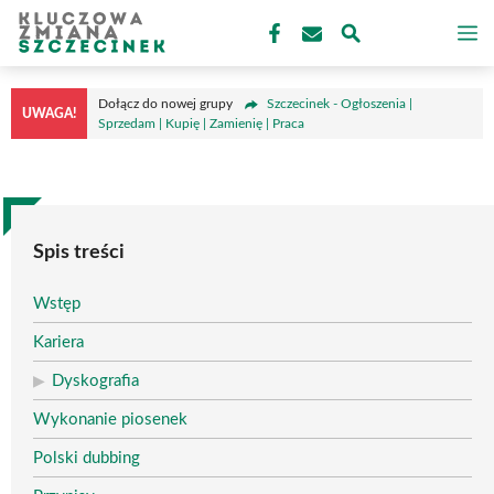
Przejdź
M
do
treści
Dołącz do nowej grupy
Szczecinek - Ogłoszenia |
UWAGA!
Sprzedam | Kupię | Zamienię | Praca
Spis treści
Wstęp
Kariera
Dyskografia
Wykonanie piosenek
Polski dubbing