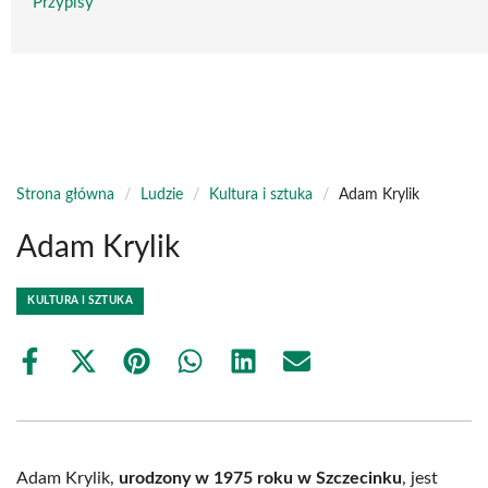
Przypisy
Strona główna
/
Ludzie
/
Kultura i sztuka
/
Adam Krylik
Adam Krylik
KULTURA I SZTUKA
Share
Share
Share
Share
Share
Share
on
on
on
on
on
on
Facebook
X
Pinterest
WhatsApp
LinkedIn
Email
(Twitter)
Adam Krylik,
urodzony w 1975 roku w Szczecinku
, jest