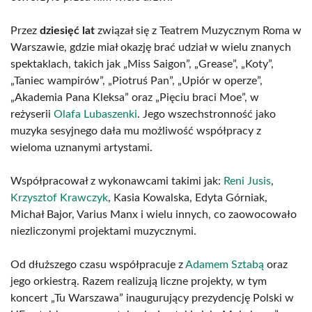
Przez
dziesięć lat
związał się z Teatrem Muzycznym Roma w
Warszawie, gdzie miał okazję brać udział w wielu znanych
spektaklach, takich jak „Miss Saigon”, „Grease”, „Koty”,
„Taniec wampirów”, „Piotruś Pan”, „Upiór w operze”,
„Akademia Pana Kleksa” oraz „Pięciu braci Moe”, w
reżyserii
Olafa Lubaszenki
. Jego wszechstronność jako
muzyka sesyjnego dała mu możliwość współpracy z
wieloma uznanymi artystami.
Współpracował z wykonawcami takimi jak:
Reni Jusis
,
Krzysztof Krawczyk
, Kasia Kowalska, Edyta Górniak,
Michał Bajor, Varius Manx i wielu innych, co zaowocowało
niezliczonymi projektami muzycznymi.
Od dłuższego czasu współpracuje z
Adamem Sztabą
oraz
jego orkiestrą. Razem realizują liczne projekty, w tym
koncert „Tu Warszawa” inaugurujący prezydencję Polski w